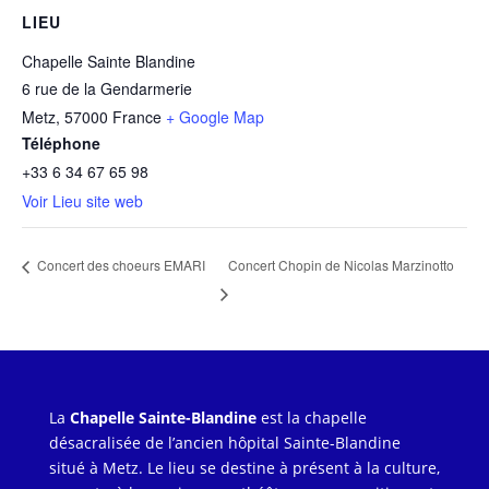
LIEU
Chapelle Sainte Blandine
6 rue de la Gendarmerie
Metz
,
57000
France
+ Google Map
Téléphone
+33 6 34 67 65 98
Voir Lieu site web
Concert Chopin de Nicolas Marzinotto
Concert des choeurs EMARI
La
Chapelle Sainte-Blandine
est la chapelle
désacralisée de l’ancien hôpital Sainte-Blandine
situé à Metz. Le lieu se destine à présent à la culture,