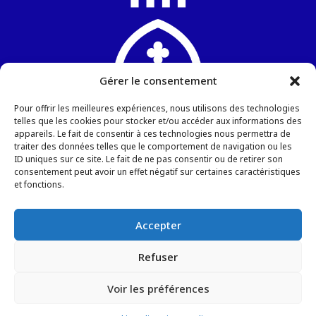
Gérer le consentement
Pour offrir les meilleures expériences, nous utilisons des technologies
telles que les cookies pour stocker et/ou accéder aux informations des
appareils. Le fait de consentir à ces technologies nous permettra de
Chapelle Sainte-Blandine
traiter des données telles que le comportement de navigation ou les
6, rue de la Gendarmerie
ID uniques sur ce site. Le fait de ne pas consentir ou de retirer son
consentement peut avoir un effet négatif sur certaines caractéristiques
57000 METZ
et fonctions.
Tel : +336 34 67 65 98
Email :
Ecrivez-nous
Accepter
Refuser
Voir les préférences
Website by
kosmo.lu