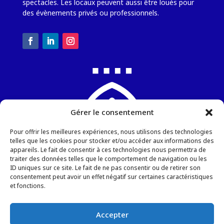
spectacles. Les locaux peuvent aussi être loués pour
des évènements privés ou professionnels.
Gérer le consentement
Pour offrir les meilleures expériences, nous utilisons des technologies
telles que les cookies pour stocker et/ou accéder aux informations des
appareils. Le fait de consentir à ces technologies nous permettra de
traiter des données telles que le comportement de navigation ou les
ID uniques sur ce site. Le fait de ne pas consentir ou de retirer son
Chapelle Sainte-Blandine
consentement peut avoir un effet négatif sur certaines caractéristiques
6, rue de la Gendarmerie
et fonctions.
57000 METZ
Tel : +336 34 67 65 98
Accepter
Email :
Ecrivez-nous