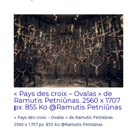
« Pays des croix – Ovalas » de
Ramutis Petniūnas. 2560 x 1707
px. 855 Ko @Ramutis Petniūnas
« Pays des croix – Ovalas » de Ramutis Petniūnas.
2560 x 1707 px. 855 Ko @Ramutis Petniūnas