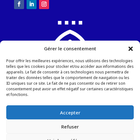
Gérer le consentement
Pour offrir les meilleures expériences, nous utilisons des technologies
telles que les cookies pour stocker et/ou accéder aux informations des
appareils. Le fait de consentir à ces technologies nous permettra de
traiter des données telles que le comportement de navigation ou les
ID uniques sur ce site. Le fait de ne pas consentir ou de retirer son
Chapelle Sainte-Blandine
consentement peut avoir un effet négatif sur certaines caractéristiques
6, rue de la Gendarmerie
et fonctions.
57000 METZ
Tel : +336 34 67 65 98
Accepter
Email :
Ecrivez-nous
Refuser