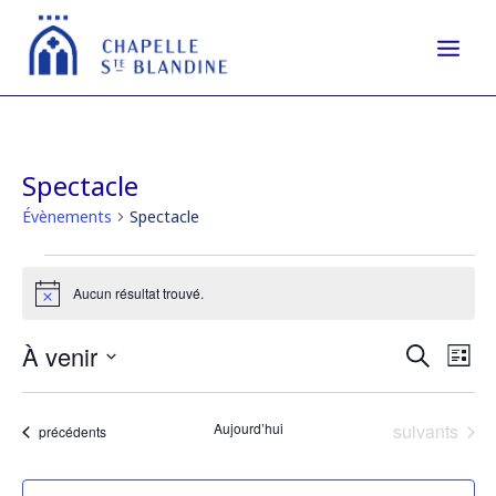
Spectacle
Évènements
Spectacle
Évènements
Aucun résultat trouvé.
Notice
Reche
Na
À venir
Recherche
Liste
de
et
Sélectionnez
vu
naviga
une
Év
Évènements
Aujourd’hui
suivants
date.
Évènements
précédents
de
vues