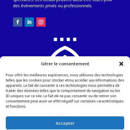
des évènements privés ou professionnels.
Gérer le consentement
Pour offrir les meilleures expériences, nous utilisons des technologies
telles que les cookies pour stocker et/ou accéder aux informations des
appareils. Le fait de consentir à ces technologies nous permettra de
traiter des données telles que le comportement de navigation ou les
ID uniques sur ce site. Le fait de ne pas consentir ou de retirer son
Chapelle Sainte-Blandine
consentement peut avoir un effet négatif sur certaines caractéristiques
6, rue de la Gendarmerie
et fonctions.
57000 METZ
Tel : +336 34 67 65 98
Accepter
Email :
Ecrivez-nous